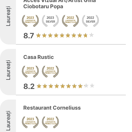
Acces Vizual Art/Artist Gina
Ciobotaru Popa
Laureați
8.7
Casa Rustic
Laureați
8.2
Restaurant Corneliuss
Laureați