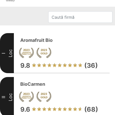
Galaţi
Aromafruit Bio
Loc
I
9.8
(36)
BioCarmen
Loc
II
9.6
(68)