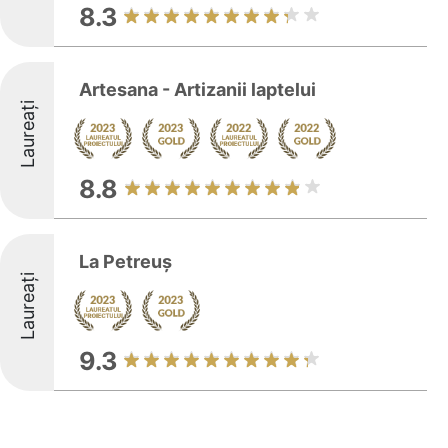
8.3
Artesana - Artizanii laptelui
Laureați
8.8
La Petreuș
Laureați
9.3