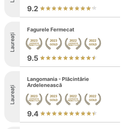
9.2
Fagurele Fermecat
Laureați
9.5
Langomania - Plăcintărie
Ardelenească
Laureați
9.4