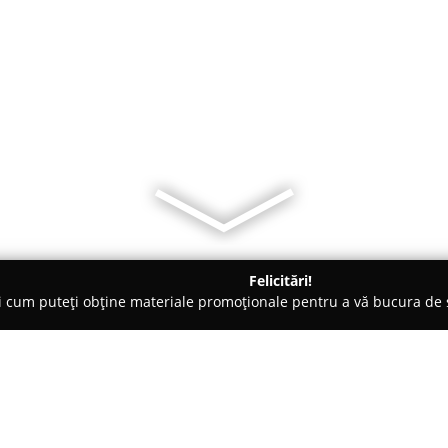
Felicitări!
ți cum puteți obține materiale promoționale pentru a vă bucura d
 Produse Ecologice, Restaurante Tradiționale - Galaţi
Produse t