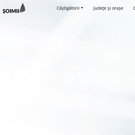
Câștigătorii
Județe și orașe