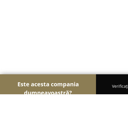
Este acesta compania
Verifica
dumneavoastră?
Șoimii Natural și Tradițional
Magazine Naturiste,