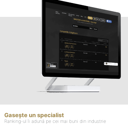
Gasește un specialist
Ranking-ul îi adună pe cei mai buni din industrie