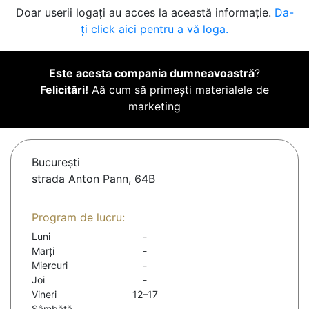
Doar userii logați au acces la această informație.
Da-
ți click aici pentru a vă loga.
Este acesta compania dumneavoastră
?
Felicitări!
Aă cum să primești materialele de
marketing
Bucureşti
strada Anton Pann, 64B
Program de lucru:
Luni
-
Marți
-
Miercuri
-
Joi
-
Vineri
12–17
Sâmbătă
-