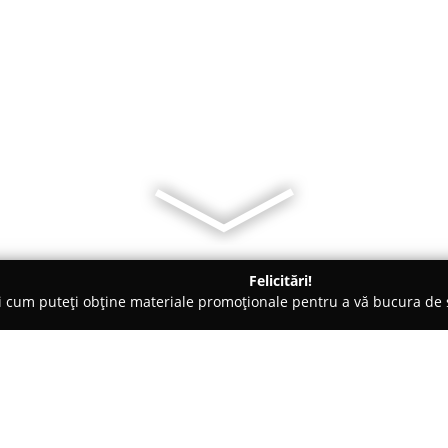
Felicitări!
ți cum puteți obține materiale promoționale pentru a vă bucura d
 Produse Ecologice, Restaurante Tradiționale - Alba
office.bi