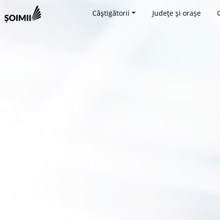
Câștigătorii
Județe și orașe