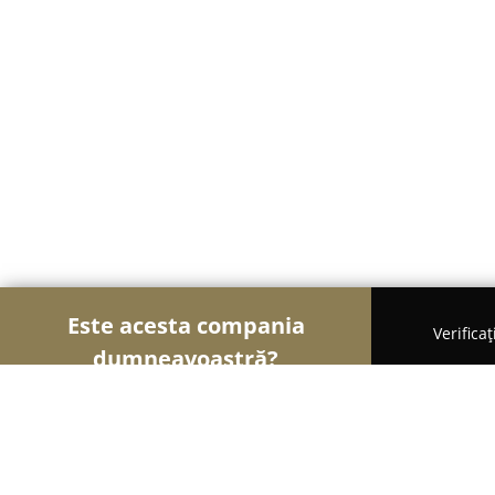
Este acesta compania
Verifica
dumneavoastră?
Șoimii Natural și Tradițional
Magazine Naturiste,