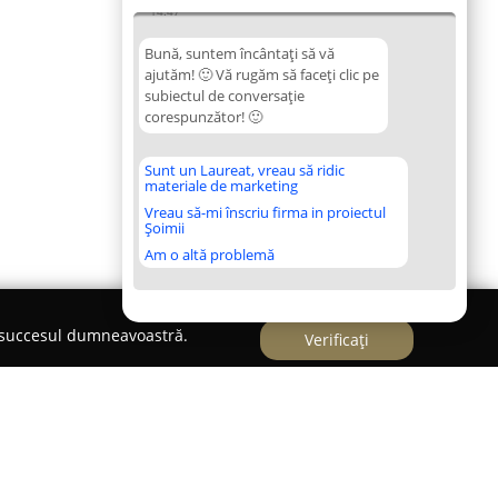
14:47
Bună, suntem încântați să vă
ajutăm! 🙂 Vă rugăm să faceți clic pe
subiectul de conversație
corespunzător! 🙂
Sunt un Laureat, vreau să ridic
materiale de marketing
Vreau să-mi înscriu firma in proiectul
Șoimii
Am o altă problemă
e succesul dumneavoastră.
Verificați
oprodgmail.com