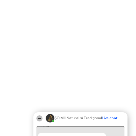
ȘOIMII Natural și Tradițional
Live chat
18:04