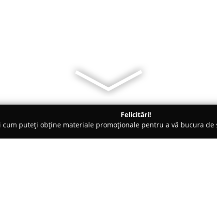
Felicitări!
ți cum puteți obține materiale promoționale pentru a vă bucura d
 Produse Ecologice, Restaurante Tradiționale - Bucureşti
Piata 