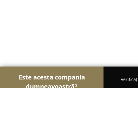
Este acesta compania
Verifica
dumneavoastră?
Șoimii Natural și Tradițional
Magazine Naturiste,
Piata Altfel - Bucuresti