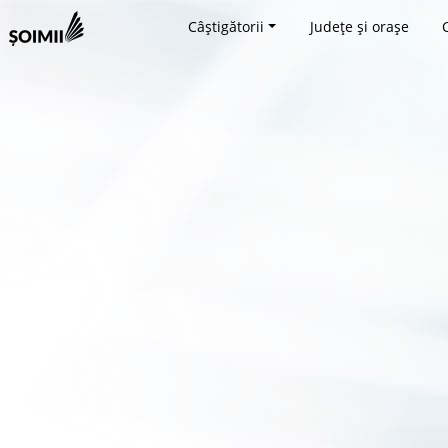
Câștigătorii
Județe și orașe