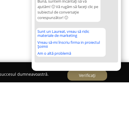
Bună, suntem încântați să vă
ajutăm! 🙂 Vă rugăm să faceți clic pe
subiectul de conversație
corespunzător! 🙂
Sunt un Laureat, vreau să ridic
materiale de marketing
Vreau să-mi înscriu firma in proiectul
Șoimii
Am o altă problemă
e succesul dumneavoastră.
Verificați
Altfel - Bucuresti