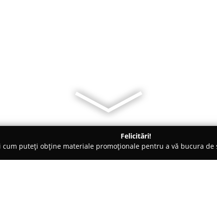
Felicitări!
ți cum puteți obține materiale promoționale pentru a vă bucura d
, Produse Ecologice, Restaurante Tradiționale - Oradea
Restaur