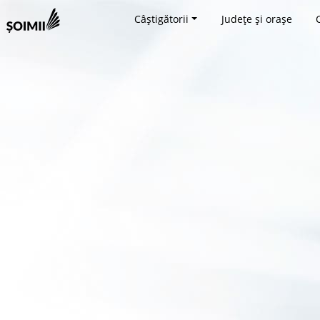
Câștigătorii
Județe și orașe