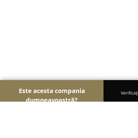
Este acesta compania
Verifica
dumneavoastră?
Șoimii Natural și Tradițional
Magazine Naturiste