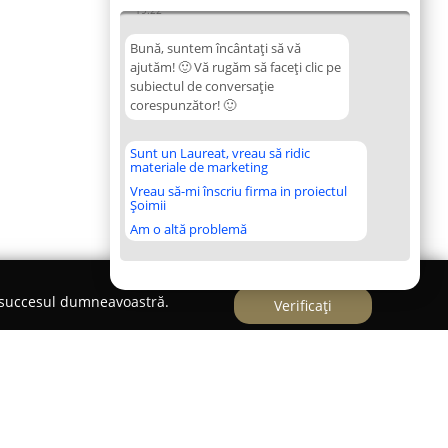
19:22
Bună, suntem încântați să vă
ajutăm! 🙂 Vă rugăm să faceți clic pe
subiectul de conversație
corespunzător! 🙂
Sunt un Laureat, vreau să ridic
materiale de marketing
Vreau să-mi înscriu firma in proiectul
Șoimii
Am o altă problemă
e succesul dumneavoastră.
Verificați
ant Vegan CRIS