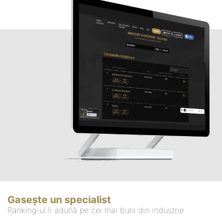
Gasește un specialist
Ranking-ul îi adună pe cei mai buni din industrie