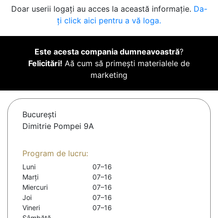
Doar userii logați au acces la această informație.
Da-
ți click aici pentru a vă loga.
Este acesta compania dumneavoastră
?
Felicitări!
Aă cum să primești materialele de
marketing
Bucureşti
Dimitrie Pompei 9A
Program de lucru:
Luni
07–16
Marți
07–16
Miercuri
07–16
Joi
07–16
Vineri
07–16
Sâmbătă
-