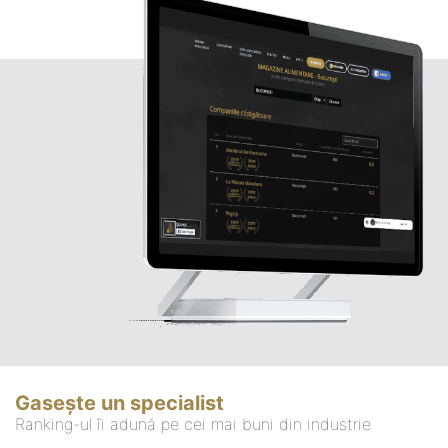
Gasește un specialist
Ranking-ul îi adună pe cei mai buni din industrie