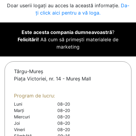
Doar userii logați au acces la această informație.
Da-
ți click aici pentru a vă loga.
Este acesta compania dumneavoastră
?
Felicitări!
Aă cum să primești materialele de
marketing
Târgu-Mureş
Piaţa Victoriei, nr. 14 - Mureş Mall
Program de lucru:
Luni
08–20
Marți
08–20
Miercuri
08–20
Joi
08–20
Vineri
08–20
Sâmbătă
09–16