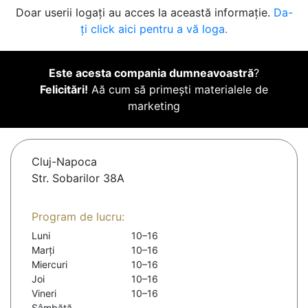
Doar userii logați au acces la această informație.
Da-
ți click aici pentru a vă loga.
Este acesta compania dumneavoastră
?
Felicitări!
Aă cum să primești materialele de
marketing
Cluj-Napoca
Str. Sobarilor 38A
Program de lucru:
Luni
10–16
Marți
10–16
Miercuri
10–16
Joi
10–16
Vineri
10–16
Sâmbătă
-