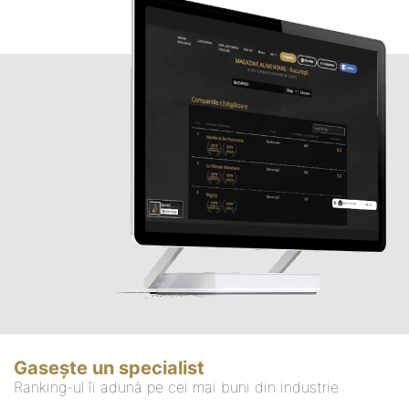
Gasește un specialist
Ranking-ul îi adună pe cei mai buni din industrie