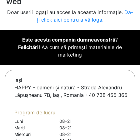
web
Doar userii logați au acces la această informație.
Da-
ți click aici pentru a vă loga.
Este acesta compania dumneavoastră
?
Felicitări!
Aă cum să primești materialele de
marketing
Iaşi
HAPPY - oameni și natură - Strada Alexandru
Lăpușneanu 7B, Iași, Romania +40 738 455 365
Program de lucru:
Luni
08–21
Marți
08–21
Miercuri
08–21