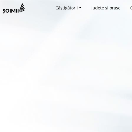
Câștigătorii
Județe și orașe