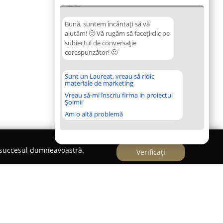
02:45
Bună, suntem încântați să vă
ajutăm! 🙂 Vă rugăm să faceți clic pe
subiectul de conversație
corespunzător! 🙂
Sunt un Laureat, vreau să ridic
materiale de marketing
Vreau să-mi înscriu firma in proiectul
Șoimii
Am o altă problemă
e succesul dumneavoastră.
Verificați
its