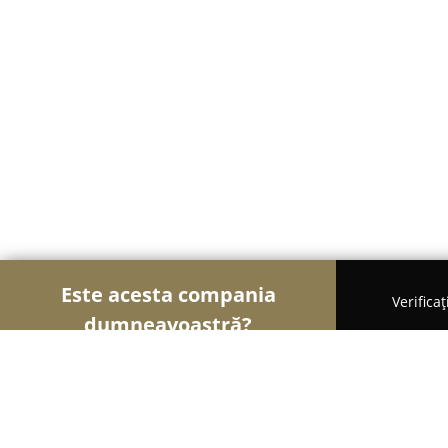
Este acesta compania
Verifica
dumneavoastră?
Șoimii Natural și Tradițional
Magazine Naturiste,