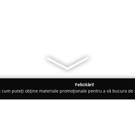
Felicitări!
ți cum puteți obține materiale promoționale pentru a vă bucura d
 Produse Ecologice, Restaurante Tradiționale - Valcea
Driedfru