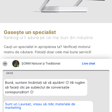
Gasește un specialist
Ranking-ul îi adună pe cei mai buni din industrie
Cauți un specialist in apropierea ta? Verificați motorul
nostru de căutare. Folosiți doar cele mai bune servicii!
ȘOIMII Natural și Tradițional
Live chat
Căutare
04:02
Bună, suntem încântați să vă ajutăm! 🙂 Vă rugăm
să faceți clic pe subiectul de conversație
corespunzător! 🙂
Sunt un Laureat, vreau să ridic materiale de
Organizator Ranking
Plebiscyt
Contact
marketing
BRIGHT SOLUTIONS BR SRL
Câștigătorii
Contact
Aleea Timisul De Sus 2 Bl. A30
Lista Tuturor