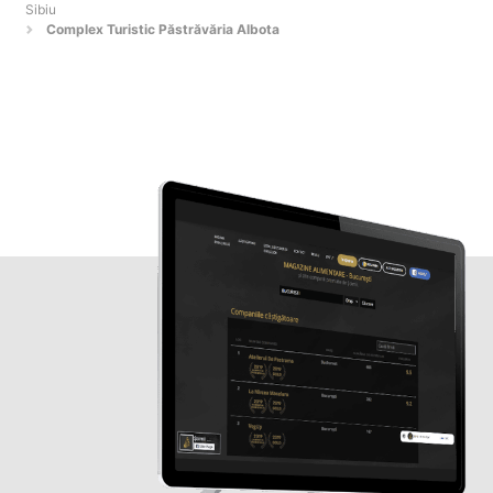
Sibiu
Complex Turistic Păstrăvăria Albota