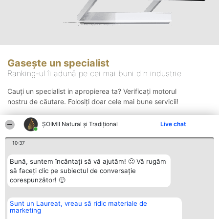
Gasește un specialist
Ranking-ul îi adună pe cei mai buni din industrie
Cauți un specialist in apropierea ta? Verificați motorul
nostru de căutare. Folosiți doar cele mai bune servicii!
ȘOIMII Natural și Tradițional
Live chat
Căutare
10:37
Bună, suntem încântați să vă ajutăm! 🙂 Vă rugăm
să faceți clic pe subiectul de conversație
corespunzător! 🙂
Sunt un Laureat, vreau să ridic materiale de
Organizator Ranking
Plebiscyt
Contact
marketing
BRIGHT SOLUTIONS BR SRL
Câștigătorii
Contact
Aleea Timisul De Sus 2 Bl. A30
Lista Tuturor