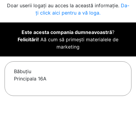
Doar userii logați au acces la această informație.
Da-
ți click aici pentru a vă loga.
Este acesta compania dumneavoastră
?
Felicitări!
Aă cum să primești materialele de
marketing
Băbuţiu
Principala 16A