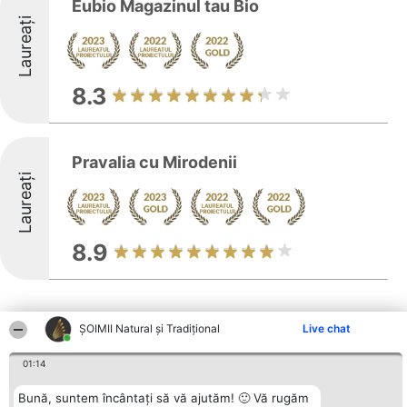
Eubio Magazinul tau Bio
Laureați
8.3
Pravalia cu Mirodenii
Laureați
8.9
ȘOIMII Natural și Tradițional
Live chat
01:14
Alte firme din zonă
Bună, suntem încântați să vă ajutăm! 🙂 Vă rugăm