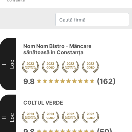
Constanţa
Nom Nom Bistro - Mâncare
sănătoasă în Constanța
Loc
I
9.8
(162)
COLTUL VERDE
Loc
II
9.8
(50)