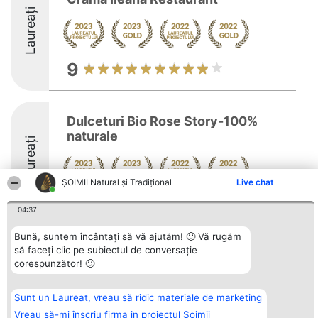
Laureați
9
Dulceturi Bio Rose Story-100%
naturale
Laureați
ȘOIMII Natural și Tradițional
Live chat
9.8
04:37
Bună, suntem încântați să vă ajutăm! 🙂 Vă rugăm
să faceți clic pe subiectul de conversație
Organizator Ranking
Plebiscyt
Contact
corespunzător! 🙂
BRIGHT SOLUTIONS BR SRL
Câștigătorii
Contact
Aleea Timisul De Sus 2 Bl. A30
Lista Tuturor
Sc. A Et. 4 Ap. 13 Cod 061952
Laureaților
Sunt un Laureat, vreau să ridic materiale de marketing
București
Reguli
CUI 36737675
Statut
Vreau să-mi înscriu firma in proiectul Șoimii