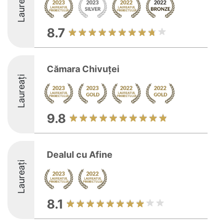
Laureați
8.7
Cămara Chivuței
Laureați
9.8
Dealul cu Afine
Laureați
8.1