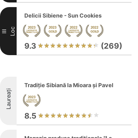
Delicii Sibiene - Sun Cookies
Loc
III
9.3
(269)
Tradiție Sibiană la Mioara și Pavel
Laureați
8.5