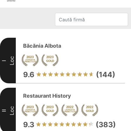
Sibiu
Băcănia Albota
Loc
I
9.6
(144)
Restaurant History
Loc
II
9.3
(383)