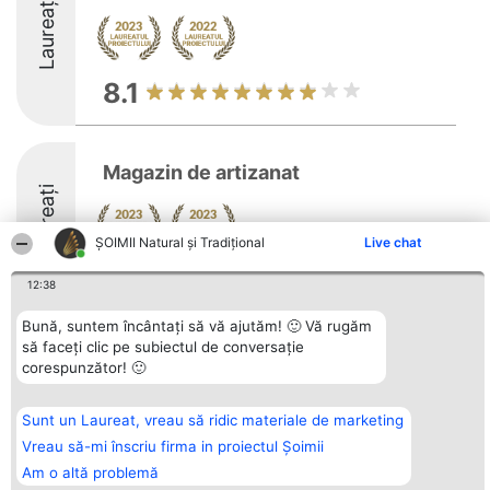
Laureați
8.1
Magazin de artizanat
Laureați
ȘOIMII Natural și Tradițional
Live chat
8.9
12:38
Bună, suntem încântați să vă ajutăm! 🙂 Vă rugăm
să faceți clic pe subiectul de conversație
Organizator Ranking
Plebiscyt
Contact
corespunzător! 🙂
BRIGHT SOLUTIONS BR SRL
Câștigătorii
Contact
Aleea Timisul De Sus 2 Bl. A30
Lista Tuturor
Sc. A Et. 4 Ap. 13 Cod 061952
Laureaților
Sunt un Laureat, vreau să ridic materiale de marketing
București
Reguli
CUI 36737675
Statut
Vreau să-mi înscriu firma in proiectul Șoimii
tel: +40 770 990 492
Politica de
Am o altă problemă
confidențialitate