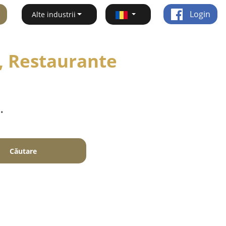
Login
Alte industrii
, Restaurante
.
Căutare