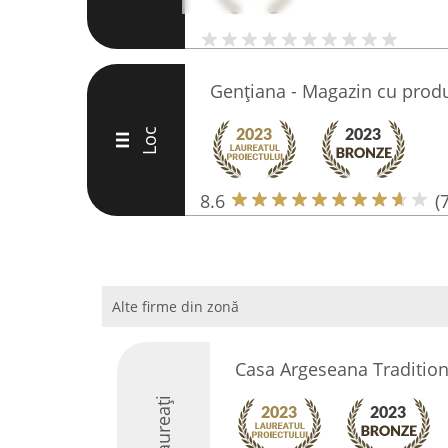
Gențiana - Magazin cu produ
Loc
III
8.6
(7
Alte firme din zonă
Casa Argeseana Traditiona
Laureați