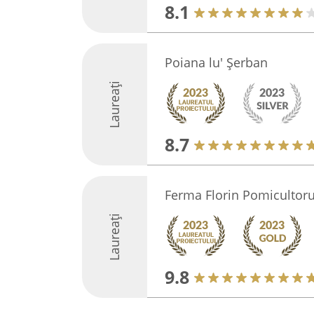
8.1
Poiana lu' Șerban
Laureați
8.7
Ferma Florin Pomicultoru
Laureați
9.8