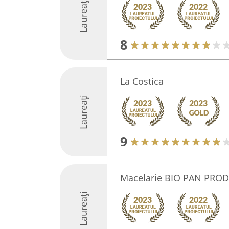
Laureați
8
La Costica
Laureați
9
Macelarie BIO PAN PROD
Laureați