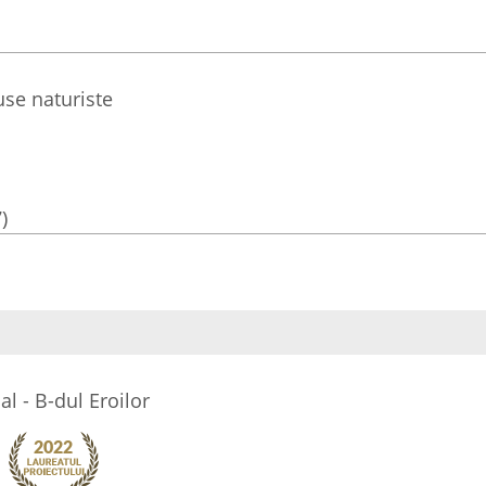
se naturiste
)
l - B-dul Eroilor