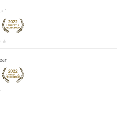
oi"
lean