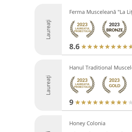
Ferma Musceleană "La Liț
Laureați
8.6
Hanul Traditional Musce
Laureați
9
Honey Colonia