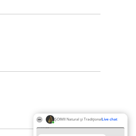
ȘOIMII Natural și Tradițional
Live chat
11:33