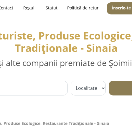
Contact
Reguli
Statut
Politică de retur
Înscrie-te
uriste, Produse Ecologice
Tradiționale - Sinaia
și alte companii premiate de Șoimii
, Produse Ecologice, Restaurante Tradiționale - Sinaia