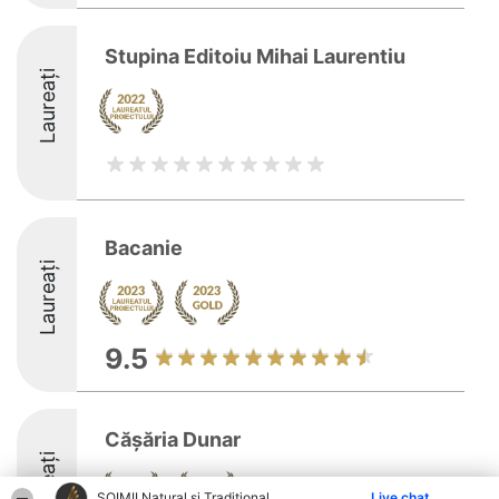
Stupina Editoiu Mihai Laurentiu
Laureați
Bacanie
Laureați
9.5
Cășăria Dunar
Laureați
ȘOIMII Natural și Tradițional
Live chat