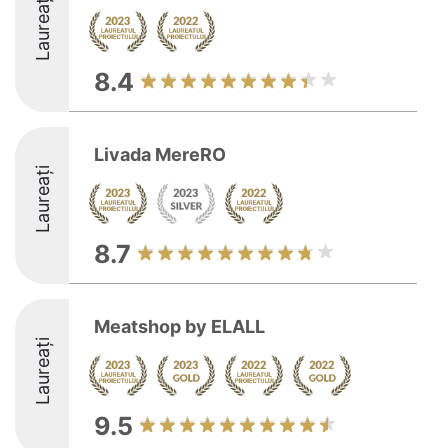
Laureați
8.4
Livada MereRO
Laureați
8.7
Meatshop by ELALL
Laureați
9.5